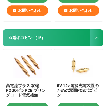
お問い合わせ
お問い合わせ
双端ポゴピン
(15)
高電流ブラス 双端
5V 12v 電源充電装置の
POGOピンPCB プリン
ための双面PCBポゴピ
グロード電気接触
ン