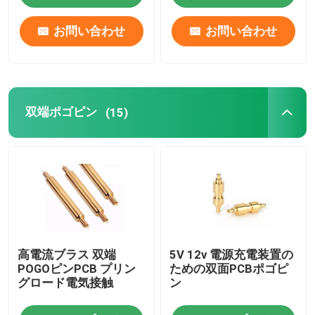
お問い合わせ
お問い合わせ
双端ポゴピン
(15)
高電流ブラス 双端
5V 12v 電源充電装置の
POGOピンPCB プリン
ための双面PCBポゴピ
グロード電気接触
ン