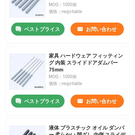
MOQ：1000個
価格：negotiable
工場旅行
ベストプライス
お問い合わせ
品質管理
私達に連絡しなさい
家具 ハードウェア フィッティン
グ 内装 スライドドアダムパー
75mm
ニュース
MOQ：1000個
価格：negotiable
場合
ベストプライス
お問い合わせ
スプリング式POGOピン
液体 プラスチック オイル ダンパ
調査のPogo Pin
ー 柔らかい 閉ざし 内側 スライデ