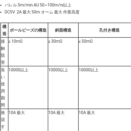
バレル:5m/min.AU 50~100m/ni以上
DC5V: 2A 最大 50m オーム 最大 作業高度
構
ボールビーズの構造
斜面構造
孔付き構造
造
接
≤ 10mΩ
≤ 30mΩ
≤ 50mΩ
触
阻
害
長
10000以上
10000以上
10000以上
い
使
用
期
間
推
10A 最大
10A 最大
10A 最大
奨
す