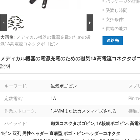
パッケージの詳細
受渡し時間:
支払条件:
供給の能力:
大画像 :
メディカル機器の電源充電のための磁
連絡先
気1A高電流コネクタポゴピン
メディカル機器の電源充電のための磁気1A高電流コネクタポ
説明
キーワード:
磁気ポゴピン
スプ
定数電流:
1A
Pin
作業ストローク:
1.4MMまたはカスタマイズされる
接触力
ハイライト:
磁気コネクタポゴピン
,
1A接続ポゴピン
,
高電流
4ピン 双列 男性ヘッダー 直底型 ポゴ・ピンヘッダーコネクタ