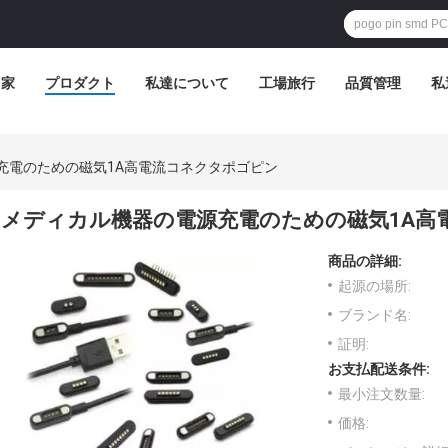
家
プロダクト
私達について
工場旅行
品質管理
私
充電のための磁気1A高電流コネクタポゴピン
メディカル機器の電源充電のための磁気1A高
商品の詳細:
起源の場所:
ブランド名:
証明:
お支払配送条件:
最小注文数量:
価格: