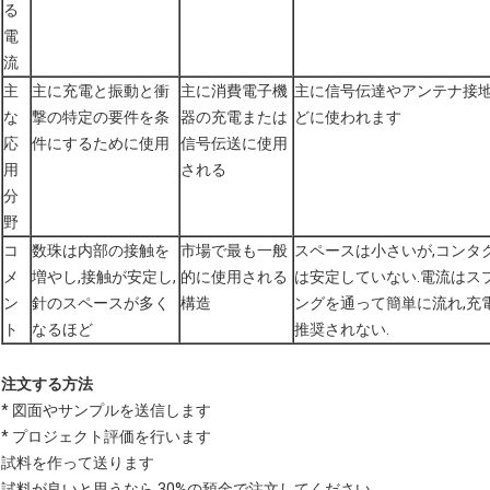
る
電
流
主
主に充電と振動と衝
主に消費電子機
主に信号伝達やアンテナ接
な
撃の特定の要件を条
器の充電または
どに使われます
応
件にするために使用
信号伝送に使用
用
される
分
野
コ
数珠は内部の接触を
市場で最も一般
スペースは小さいが,コンタ
メ
増やし,接触が安定し,
的に使用される
は安定していない.電流はス
ン
針のスペースが多く
構造
ングを通って簡単に流れ,充
ト
なるほど
推奨されない.
注文する方法
* 図面やサンプルを送信します
* プロジェクト評価を行います
試料を作って送ります
試料が良いと思うなら 30%の預金で注文してください