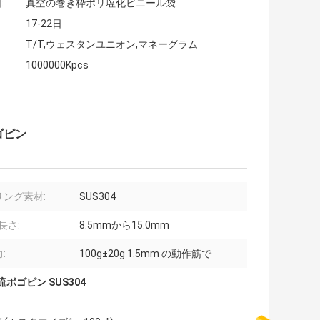
:
真空の巻き枠ポリ塩化ビニール袋
17-22日
T/T,ウェスタンユニオン,マネーグラム
1000000Kpcs
ゴピン
リング素材:
SUS304
の長さ:
8.5mmから15.0mm
:
100g±20g 1.5mm の動作筋で
ポゴピン SUS304