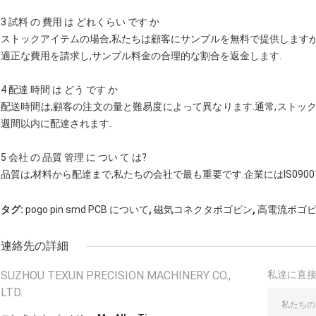
3 試料 の 費用 は どれくらい です か
ストックアイテムの場合,私たちは顧客にサンプルを無料で提供しますが
適正な費用を請求し,サンプル料金の合理的な割合を返金します.
4 配達 時間 は どう です か
配送時間は,顧客の注文の量と難易度によって異なります.通常,ストッ
週間以内に配達されます.
5 会社 の 品質 管理 に つい て は?
品質は,材料から配達まで,私たちの会社で最も重要です.企業にはIS0900
,
,
タグ:
pogo pin smd PCB について
磁気コネクタポゴピン
高電流ポゴ
連絡先の詳細
SUZHOU TEXUN PRECISION MACHINERY CO.,
私達に直
LTD.