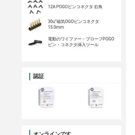
12A POGOピンコネクタ 右角
30u"磁気OGOピンコネクタ
15.0mm
電動のワイファー・プローフPOGO
ピン・コネクタ挿入ツール
認証
オンラインです