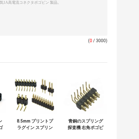
(
0
/ 3000)
ン
8.5mm プリントプ
青銅のスプリング
ゴ
ラグイン スプリン
探査機 右角ポゴピ
グ装荷 POGOピン
ン コンネクタ マグ