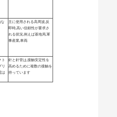
地な
主に使用される高周波,反
即時,高い信頼性が要求さ
れる状況,例えば基地局,軍
事産業,車両.
クト
針と針管は,接触安定性を
プリ
高めるために複数の接触を
電は
持っています