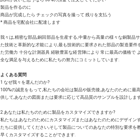
製品を作るのに
商品が完成したら チェックの写真を撮って 残りを支払う
* 商品を宅配会社に配達します
我々は,精密な部品,銅回部品を生産する,中量から高量の様々な銅製品
た技術と革新的な才能により,最も技術的に要求された部品の製造要件
た労働力 十分な計測器具 経験豊富な経営陣により 常に最高の価格で
全な満足を与えるために私たちの努力にコミットしています.
よくある質問
1 なぜ我々を選んだのか?
100%の誠意をもって,私たちの会社は製品や販売後,あなたのために最
供して,あなたの図面または要求に応じて高品質のサンプルを設計します
2 あなたは私たちのために製品をカスタマイズできますか?
私たちは,あなたのためにカスタマイズまたはあなたのためにデザインす
たちに提供してください,そして製品についてのあなたの特別な要求を教
早くカスタマイズすることができます.