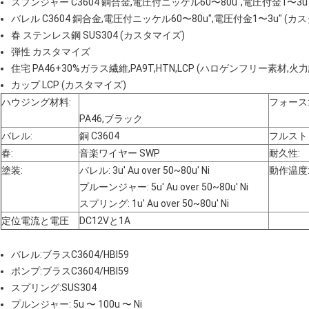
スプンジャー
C3604 銅合金,電圧付ニッケル60〜80u",電圧付金1〜3u"
バレル
C3604 銅合金,電圧付ニッケル60〜80u",電圧付金1〜3u" (カス
春
ステンレス鋼 SUS304 (カスタマイズ)
弾性
カスタマイズ
住宅
PA46+30%ガラス繊維,PA9T,HTN,LCP (ハロゲンフリー素材,火力
カップ
LCP (カスタマイズ)
ハウジング材料:
フォース
PA46,ブラック
バレル:
銅 C3604
フルスト
春:
音楽ワイヤー SWP
耐久性:
塗装:
バレル: 3u' Au over 50~80u' Ni
動作温度
プルーンジャー: 5u' Au over 50~80u' Ni
スプリング: 1u' Au over 50~80u' Ni
定位電流と電圧
DC12Vと1A
バレル:ブラスC3604/HBI59
ポンプ:ブラスC3604/HBI59
スプリング:SUS304
プルンジャー: 5u 〜 100u 〜 Ni