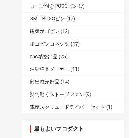
ロープ付きPOGOピン
(7)
SMT POGOピン
(17)
磁気ポゴピン
(12)
ポゴピンコネクタ
(17)
cnc精密部品
(25)
注射模具メーカー
(11)
射出成形部品
(14)
熱で動くストーブファン
(9)
電気スクリュードライバー セット
(1)
最もよいプロダクト