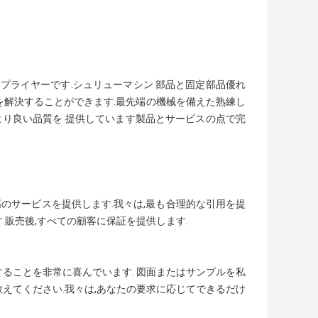
サプライヤーです.シュリューマシン 部品と固定部品優れ
を解決することができます.最先端の機械を備えた熟練し
 より良い品質を 提供しています製品とサービスの点で完
高のサービスを提供します.我々は,最も合理的な引用を提
.販売後,すべての顧客に保証を提供します.
ることを非常に喜んでいます. 図面またはサンプルを私
えてください.我々は,あなたの要求に応じてできるだけ