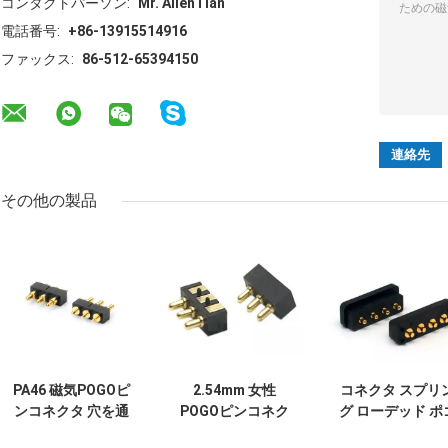
コンタクトパーソン:
Mr. AllenTian
電話番号:
+86-13915514916
ファックス:
86-512-65394150
その他の製品
PA46 磁気POGOピ
2.54mm 女性
コネクタ スプリ
ンコネクタ 穴を通
POGOピンコネク
グ ローデッド ポ
すポゴピン
タ 3ピン 2.5mm ピ
ピン ピッチ 2.0