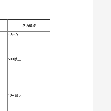
爪の構造
≤ 5mΩ
500以上
10A 最大