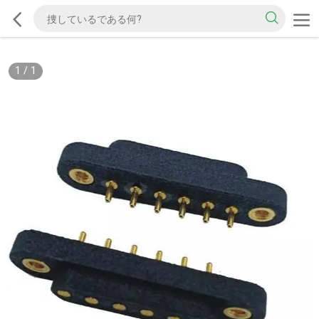
1
/
1