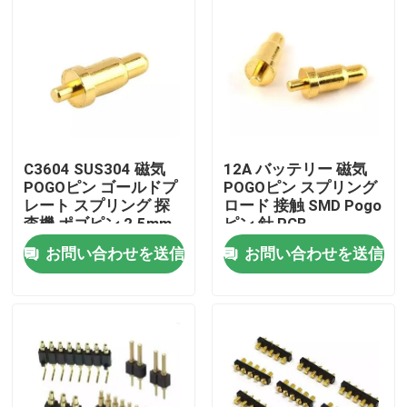
C3604 SUS304 磁気
12A バッテリー 磁気
POGOピン ゴールドプ
POGOピン スプリング
レート スプリング 探
ロード 接触 SMD Pogo
査機 ポゴピン 2.5mm
ピン 針 PCB
ピッチ
お問い合わせを送信
お問い合わせを送信
家
プロダクト
私達について