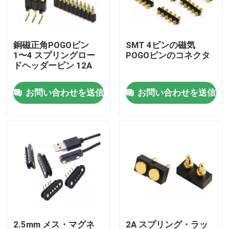
工場旅行
銅磁正角POGOピン
SMT 4ピンの磁気
1〜4 スプリングロー
POGOピンのコネクタ
品質管理
ドヘッダーピン 12A
お問い合わせを送信
お問い合わせを送信
私達に連絡しなさい
ニュース
場合
スプリング式POGOピン
調査のPogo Pin
2.5mm メス・マグネ
2A スプリング・ラッ