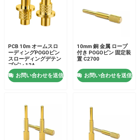
工場旅行
品質管理
PCB 10m オームスロ
10mm 銅 金属 ロープ
ーディングPOGOピン
付き POGOピン 固定装
私達に連絡しなさい
スローディングデテン
置 C2700
プピン 12A
お問い合わせを送信
お問い合わせを送信
ニュース
場合
スプリング式POGOピン
調査のPogo Pin