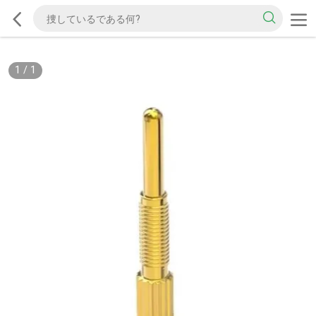
1
/
1