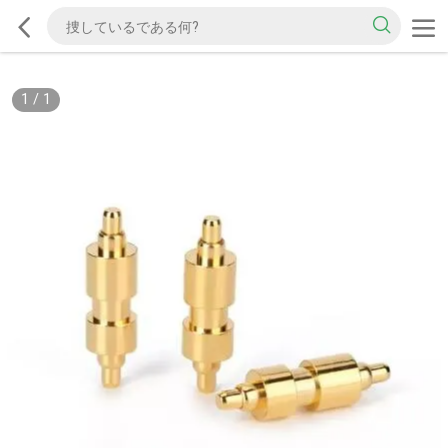
1
/
1