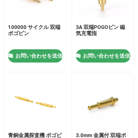
工場旅行
100000 サイクル 双端
3A 双端POGOピン 磁
ポゴピン
気充電指
品質管理
お問い合わせを送信
お問い合わせを送信
私達に連絡しなさい
ニュース
場合
スプリング式POGOピン
調査のPogo Pin
青銅金属探査機 ポゴピ
3.0mm 金属付 双端ポ