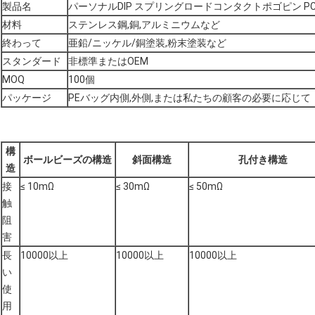
製品名
パーソナルDIP スプリングロードコンタクトポゴピン 
材料
ステンレス鋼,銅,アルミニウムなど
終わって
亜鉛/ニッケル/銅塗装,粉末塗装など
スタンダード
非標準またはOEM
MOQ
100個
パッケージ
PEバッグ内側,外側,または私たちの顧客の必要に応じて
構
ボールビーズの構造
斜面構造
孔付き構造
造
接
≤ 10mΩ
≤ 30mΩ
≤ 50mΩ
触
阻
害
長
10000以上
10000以上
10000以上
い
使
用