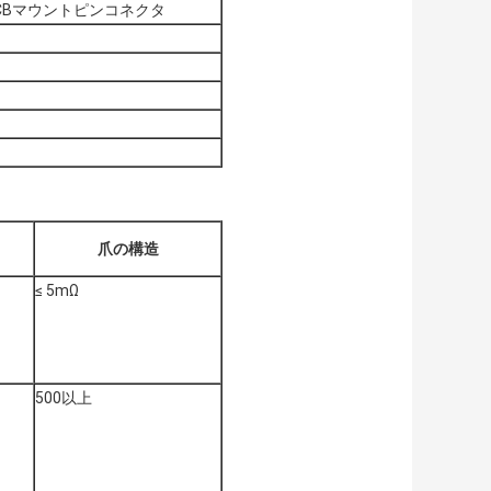
PCBマウントピンコネクタ
爪の構造
≤ 5mΩ
500以上