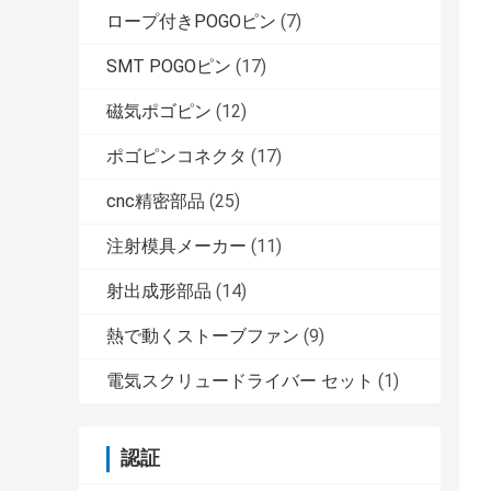
ロープ付きPOGOピン
(7)
SMT POGOピン
(17)
磁気ポゴピン
(12)
ポゴピンコネクタ
(17)
cnc精密部品
(25)
注射模具メーカー
(11)
射出成形部品
(14)
熱で動くストーブファン
(9)
電気スクリュードライバー セット
(1)
認証