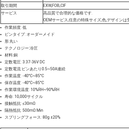
取引期間
EXW,FOB,CIF
サービス
高品質で合理的な価格です.
OEMサービス,任意の特殊サイズ,色,デザインは
作業頻度: 低
ピンタイプ: オーダーメイド
形:丸い
テクノロジー:冷圧
材料:銅
定数電圧: 3.37-36V DC
定数電流:ピンあたり0.5~50A連続
作業温度: -40°C~85°C
保存温度: -40°C~85°C
作業環境温度: 10%RH~90%RH
寿命: 10,000サイクル
接触抵抗: ≤30mΩ
隔熱抵抗: 500mΩ Min
スプリングフォース: 80g ±20%