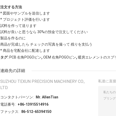
注文する方法
* 図面やサンプルを送信します
* プロジェクト評価を行います
試料を作って送ります
試料が良いと思うなら 30%の預金で注文してください
製品を作るのに
商品が完成したら チェックの写真を撮って 残りを支払う
* 商品を宅配会社に配達します
,
,
タグ:
PCB 右角POGOピン
OEM 右角POGOピン
暖房エレメントのスプ
連絡先の詳細
SUZHOU TEXUN PRECISION MACHINERY CO.,
私達に直
LTD.
コンタクトパーソン:
Mr. AllenTian
電話番号:
+86-13915514916
ファックス:
86-512-65394150