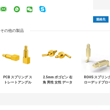
その他の製品
PCB スプリング ス
2.5mm ポゴピン 右
ROHS スプリン
トレートアングル
角 男性 女性 データ
ローデッドプロ
POGOピン 女性 男
トランスミッショ
ブポゴピンPCB 
性接続 3A
ン 春装電池コネク
角型PCB 金属
タ