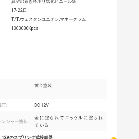
:
真空の巻き枠ポリ塩化ビニール袋
17-22日
T/T,ウェスタンユニオン,マネーグラム
1000000Kpcs
黄金塗装
圧:
DC 12V
金 に 塗ら れ て ニッケル に 塗ら れ
ーンジャー塗装:
て いる
,
12Vのスプリング式接続器