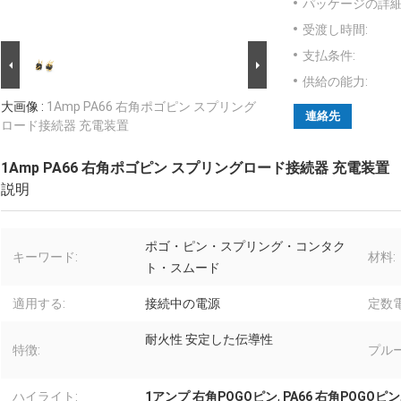
パッケージの詳細
受渡し時間:
支払条件:
供給の能力:
大画像 :
1Amp PA66 右角ポゴピン スプリング
連絡先
ロード接続器 充電装置
1Amp PA66 右角ポゴピン スプリングロード接続器 充電装置
説明
ポゴ・ピン・スプリング・コンタク
キーワード:
材料:
ト・スムード
適用する:
接続中の電源
定数電
耐火性 安定した伝導性
特徴:
プル
ハイライト:
1アンプ 右角POGOピン
,
PA66 右角POGOピン