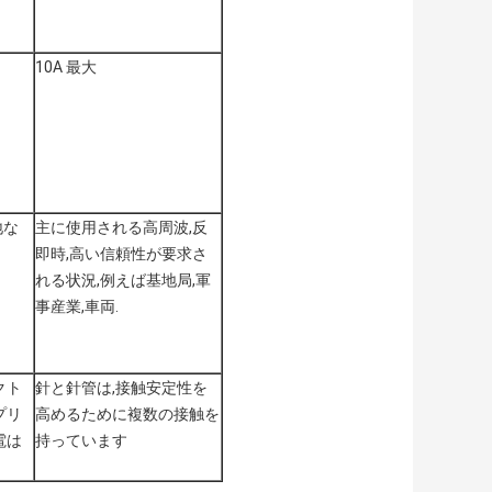
10A 最大
地な
主に使用される高周波,反
即時,高い信頼性が要求さ
れる状況,例えば基地局,軍
事産業,車両.
クト
針と針管は,接触安定性を
プリ
高めるために複数の接触を
電は
持っています