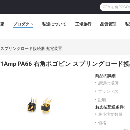
家
プロダクト
私達について
工場旅行
品質管理
私
ピン スプリングロード接続器 充電装置
1Amp PA66 右角ポゴピン スプリングロード
商品の詳細:
起源の場所:
ブランド名:
証明:
お支払配送条件:
最小注文数量:
価格: