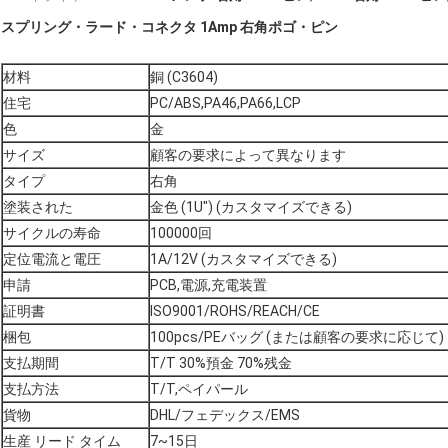
スプリング・ラード・コネクタ 1Amp 右角ポゴ・ピン
材料
銅 (C3604)
住宅
PC/ABS,PA46,PA66,LCP
色
金
サイズ
顧客の要求によって異なります
タイプ
右角
塗装された
金色 (1U") (カスタマイズできる)
サイクルの寿命
100000回
定位電流と電圧
1A/12V (カスタマイズできる)
申請
PCB,電源,充電装置
証明書
ISO9001/ROHS/REACH/CE
梱包
100pcs/PEバッグ (または顧客の要求に応じて)
支払期間
T/T 30%預金 70%残金
支払方法
T/T,ペイパール
貨物
DHL/フェデックス/EMS
生産 リード タイム
7~15日