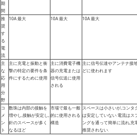
期
間
推
10A 最大
10A 最大
10A 最大
奨
す
る
電
流
主
主に充電と振動と衝
主に消費電子機
主に信号伝達やアンテナ接
な
撃の特定の要件を条
器の充電または
どに使われます
応
件にするために使用
信号伝送に使用
用
される
分
野
コ
数珠は内部の接触を
市場で最も一般
スペースは小さいが,コンタ
メ
増やし,接触が安定し,
的に使用される
は安定していない.電流はス
ン
針のスペースが多く
構造
ングを通って簡単に流れ,充
ト
なるほど
推奨されない.