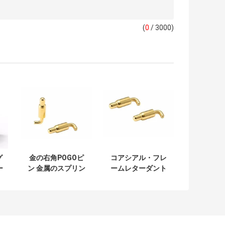
(
0
/ 3000)
グ
金の右角POGOピ
コアシアル・フレ
ー
ン 金属のスプリン
ームレターダント
直
グロードピンの接
高電流ポゴピン コ
続器
ンネクタ・アング
ル・ベンダー 12V