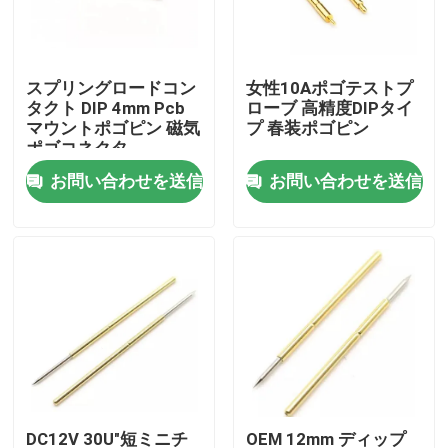
工場旅行
スプリングロードコン
女性10Aポゴテストプ
タクト DIP 4mm Pcb
ローブ 高精度DIPタイ
品質管理
マウントポゴピン 磁気
プ 春装ポゴピン
ポゴコネクタ
お問い合わせを送信
お問い合わせを送信
私達に連絡しなさい
ニュース
場合
スプリング式POGOピン
調査のPogo Pin
DC12V 30U"短ミニチ
OEM 12mm ディップ