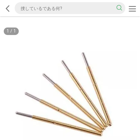
1
/
1