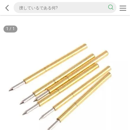
1
/
1