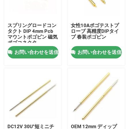
工場旅行
スプリングロードコン
女性10Aポゴテストプ
タクト DIP 4mm Pcb
ローブ 高精度DIPタイ
品質管理
マウントポゴピン 磁気
プ 春装ポゴピン
ポゴコネクタ
お問い合わせを送信
お問い合わせを送信
私達に連絡しなさい
ニュース
場合
スプリング式POGOピン
調査のPogo Pin
DC12V 30U"短ミニチ
OEM 12mm ディップ