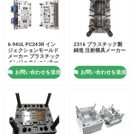
工場旅行
品質管理
6.94UL PC243R イン
2316 プラスチック製
ジェクションモールド
鋳造 注射模具メーカー
私達に連絡しなさい
メーカー プラスチック
インジェクションモー
ルディング ダイメーカ
お問い合わせを送信
お問い合わせを送信
ニュース
ー 0.05mm
場合
スプリング式POGOピン
調査のPogo Pin