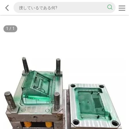
1
/
1