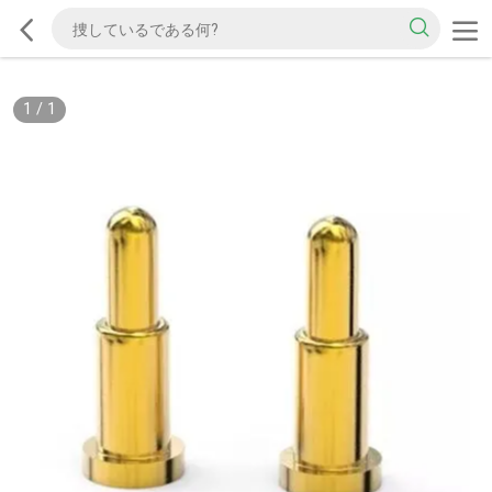
1
/
1