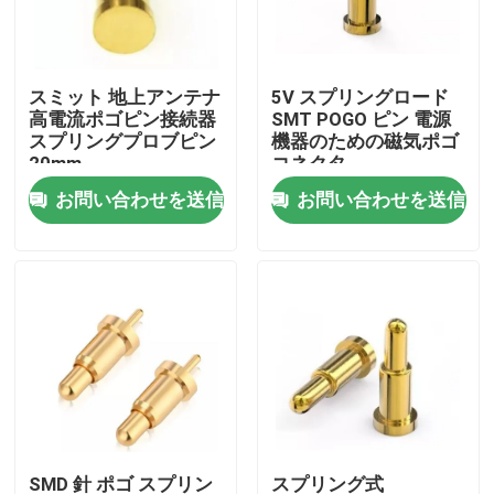
工場旅行
スミット 地上アンテナ
5V スプリングロード
高電流ポゴピン接続器
SMT POGO ピン 電源
品質管理
スプリングプロブピン
機器のための磁気ポゴ
20mm
コネクタ
お問い合わせを送信
お問い合わせを送信
私達に連絡しなさい
ニュース
場合
スプリング式POGOピン
調査のPogo Pin
SMD 針 ポゴ スプリン
スプリング式