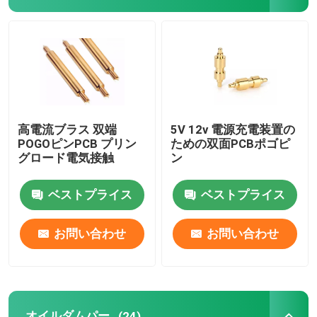
右角POGOピン
双端ポゴピン
オイルダムパー
高電流ブラス 双端
5V 12v 電源充電装置の
POGOピンPCB プリン
ための双面PCBポゴピ
グロード電気接触
ン
ロープ付きPOGOピン
ベストプライス
ベストプライス
SMT POGOピン
お問い合わせ
お問い合わせ
磁気ポゴピン
ポゴピンコネクタ
オイルダムパー
(24)