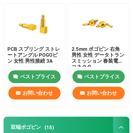
工場旅行
品質管理
PCB スプリング ストレ
2.5mm ポゴピン 右角
私達に連絡しなさい
ートアングル POGOピ
男性 女性 データトラン
ン 女性 男性接続 3A
スミッション 春装電池
コネクタ
ニュース
ベストプライス
ベストプライス
場合
お問い合わせ
お問い合わせ
スプリング式POGOピン
双端ポゴピン
(15)
調査のPogo Pin