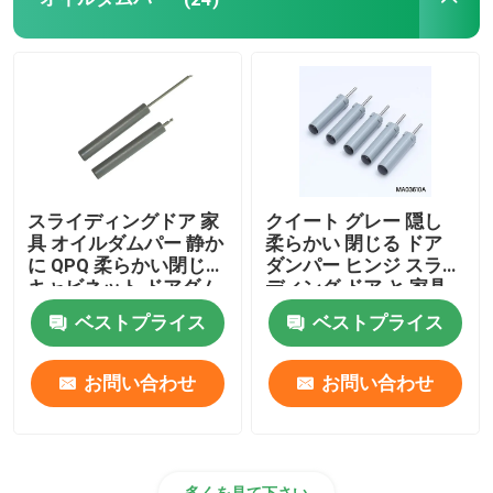
cnc精密部品
注射模具メーカー
射出成形部品
スライディングドア 家
クイート グレー 隠し
具 オイルダムパー 静か
柔らかい 閉じる ドア
熱で動くストーブファン
に QPQ 柔らかい閉じる
ダンパー ヒンジ スライ
キャビネット ドアダム
ディング ドア と 家具
パー
ドア
ベストプライス
ベストプライス
電気スクリュードライバー セット
お問い合わせ
お問い合わせ
多くを見て下さい