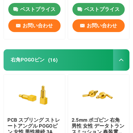
ベストプライス
ベストプライス
工場旅行
お問い合わせ
お問い合わせ
品質管理
私達に連絡しなさい
右角POGOピン
(16)
ニュース
場合
スプリング式POGOピン
PCB スプリング ストレ
2.5mm ポゴピン 右角
ートアングル POGOピ
男性 女性 データトラン
調査のPogo Pin
ン 女性 男性接続 3A
スミッション 春装電池