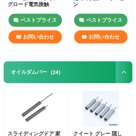
グロード電気接触
ン
cnc精密部品
ベストプライス
ベストプライス
注射模具メーカー
お問い合わせ
お問い合わせ
射出成形部品
オイルダムパー
熱で動くストーブファン
(24)
電気スクリュードライバー セット
スライディングドア 家
クイート グレー 隠し