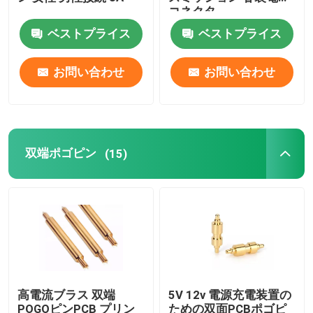
コネクタ
ベストプライス
ベストプライス
右角POGOピン
お問い合わせ
お問い合わせ
双端ポゴピン
オイルダムパー
双端ポゴピン
(15)
ロープ付きPOGOピン
SMT POGOピン
磁気ポゴピン
高電流ブラス 双端
5V 12v 電源充電装置の
ポゴピンコネクタ
POGOピンPCB プリン
ための双面PCBポゴピ