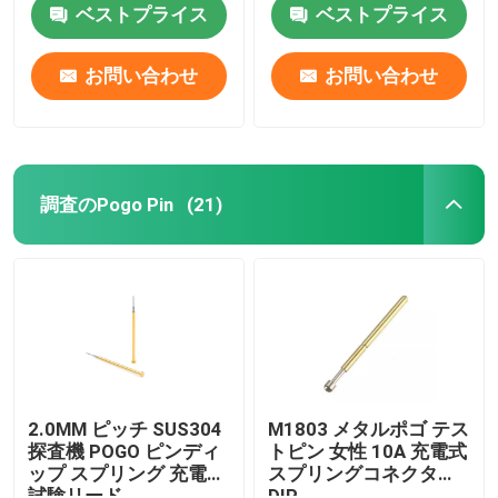
ベストプライス
ベストプライス
お問い合わせ
お問い合わせ
調査のPogo Pin
(21)
家
プロダクト
2.0MM ピッチ SUS304
M1803 メタルポゴ テス
探査機 POGO ピンディ
トピン 女性 10A 充電式
ップ スプリング 充電式
スプリングコネクタ
私達について
試験リード
DIP